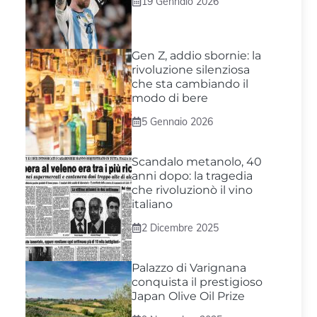
19 Gennaio 2026
Gen Z, addio sbornie: la
rivoluzione silenziosa
che sta cambiando il
modo di bere
5 Gennaio 2026
Scandalo metanolo, 40
anni dopo: la tragedia
che rivoluzionò il vino
italiano
2 Dicembre 2025
Palazzo di Varignana
conquista il prestigioso
Japan Olive Oil Prize