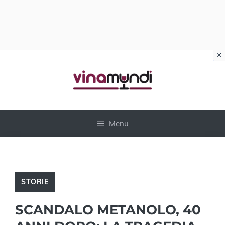
×
Vai
al
contenuto
Menu
STORIE
SCANDALO METANOLO, 40