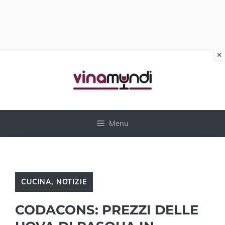
×
Vai
al
contenuto
Menu
CUCINA
,
NOTIZIE
CODACONS: PREZZI DELLE