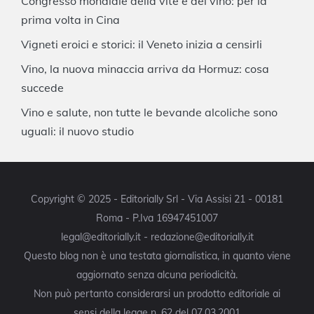
Congresso mondiale della vite e del vino: per la
prima volta in Cina
Vigneti eroici e storici: il Veneto inizia a censirli
Vino, la nuova minaccia arriva da Hormuz: cosa
succede
Vino e salute, non tutte le bevande alcoliche sono
uguali: il nuovo studio
Copyright © 2025 - Editorially Srl - Via Assisi 21 - 00181
Roma - P.Iva 16947451007
legal@editorially.it - redazione@editorially.it
Questo blog non è una testata giornalistica, in quanto viene
aggiornato senza alcuna periodicità.
Non può pertanto considerarsi un prodotto editoriale ai
sensi della legge n. 62 del 07.03.2001