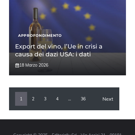
APPROFONDIMENTO
Export del vino, l’Ue in crisi a
causa dei dazi USA: i dati
18 Marzo 2026
Next
1
2
3
4
…
36