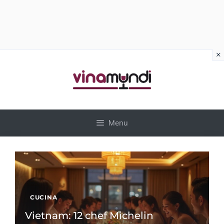
×
Vai
al
contenuto
Menu
CUCINA
Vietnam: 12 chef Michelin