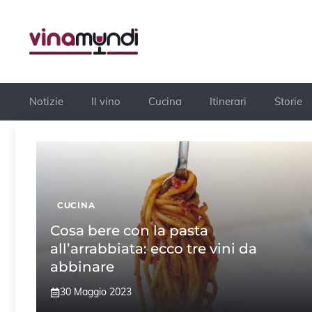
Vai
al
contenuto
Notizie
Il vino
Cucina
Itinerari
Storie
CUCINA
Cosa bere con la pasta
all’arrabbiata: ecco tre vini da
abbinare
30 Maggio 2023