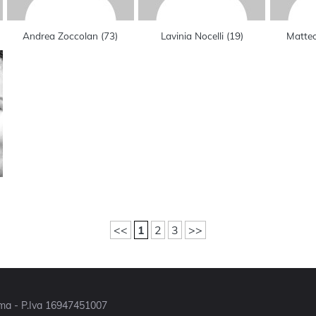
Andrea Zoccolan
(
73
)
Lavinia Nocelli
(
19
)
Matte
<<
1
2
3
>>
Roma - P.Iva 16947451007