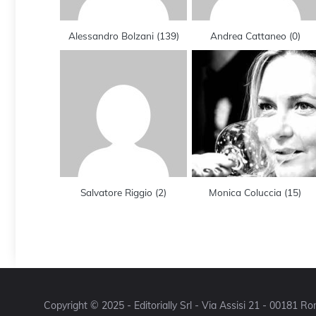
Alessandro Bolzani
(
139
)
Andrea Cattaneo
(
0
)
Salvatore Riggio
(
2
)
Monica Coluccia
(
15
)
Copyright © 2025 - Editorially Srl - Via Assisi 21 - 00181 