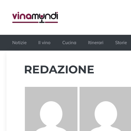
Vai
al
contenuto
Notizie
Il vino
Cucina
Itinerari
Storie
REDAZIONE