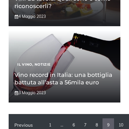
riconoscerli?
4 Maggio 2023
IL VINO
,
NOTIZIE
Vino record in Italia: una bottiglia
battuta all’asta a 56mila euro
3 Maggio 2023
Previous
1
…
6
7
8
9
10