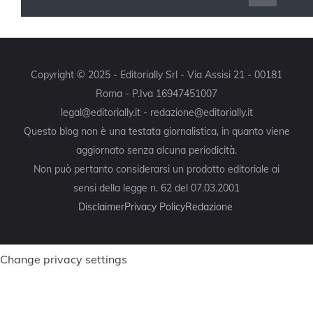
Copyright © 2025 - Editorially Srl - Via Assisi 21 - 00181
Roma - P.Iva 16947451007
legal@editorially.it - redazione@editorially.it
Questo blog non è una testata giornalistica, in quanto viene
aggiornato senza alcuna periodicità.
Non può pertanto considerarsi un prodotto editoriale ai
sensi della legge n. 62 del 07.03.2001
Disclaimer
Privacy Policy
Redazione
Change privacy settings