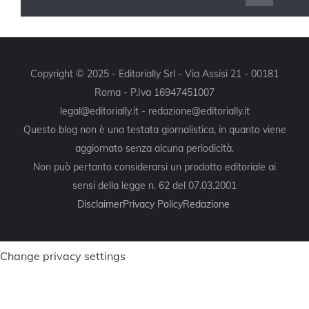
Copyright © 2025 - Editorially Srl - Via Assisi 21 - 00181
Roma - P.Iva 16947451007
legal@editorially.it - redazione@editorially.it
Questo blog non è una testata giornalistica, in quanto viene
aggiornato senza alcuna periodicità.
Non può pertanto considerarsi un prodotto editoriale ai
sensi della legge n. 62 del 07.03.2001
Disclaimer
Privacy Policy
Redazione
Change privacy settings