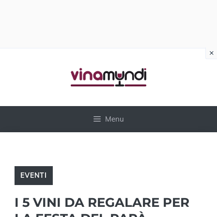
×
Vai
al
contenuto
Menu
EVENTI
I 5 VINI DA REGALARE PER