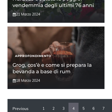
vendemmia degli ultimi 76 anni
21 Marzo 2024
APPROFONDIMENTO
Grog, cos’è e come si prepara la
bevanda a base di rum
18 Marzo 2024
Previous
1
2
3
4
5
6
7