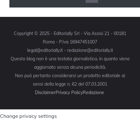
Copyright © 2025 - Editorially Srl - Via Assisi 21 - 00181
Roma - P.Iva 16947451007
legal@editorially.it - redazione@editorially.it
Questo blog non è una testata giornalistica, in quanto viene
aggiornato senza alcuna periodicità.
Non può pertanto considerarsi un prodotto editoriale ai
sensi della legge n. 62 del 07.03.2001
Disclaimer
Privacy Policy
Redazione
Change privacy settings