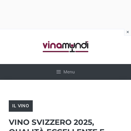
×
Vai
al
contenuto
Menu
IL VINO
VINO SVIZZERO 2025,