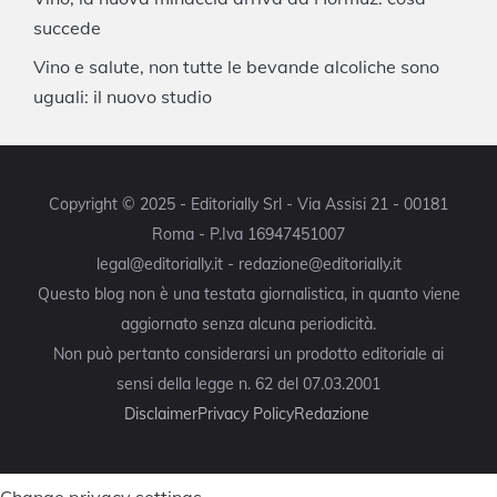
succede
Vino e salute, non tutte le bevande alcoliche sono
uguali: il nuovo studio
Copyright © 2025 - Editorially Srl - Via Assisi 21 - 00181
Roma - P.Iva 16947451007
legal@editorially.it - redazione@editorially.it
Questo blog non è una testata giornalistica, in quanto viene
aggiornato senza alcuna periodicità.
Non può pertanto considerarsi un prodotto editoriale ai
sensi della legge n. 62 del 07.03.2001
Disclaimer
Privacy Policy
Redazione
Change privacy settings