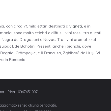
ia, con circa 75mila ettari destinati a
vigneti
, e in
ania, sono molto celebri e diffusi i vini rossi: tra questi
Negru de Dragasani e Novac. Tra i vini aromatizzati
uioacă de Bohotin. Presenti anche i bianchi, dove
Regala, Crâmpoșie, e il Francusa, Zghihară de Huși. Vi
za in Romania!
Roma - P.Iva 16947451007
 aggiornato senza alcuna periodicità.