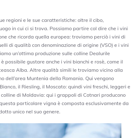
 regioni e le sue caratteristiche: oltre il cibo,
o in cui ci si trova. Possiamo partire col dire che i vini
ne che ricorda quella europea: troviamo perciò i vini di
elli di qualità con denominazione di origine (VSO) e i vini
iamo un’ottima produzione sulle colline Dealurile
 è possibile gustare anche i vini bianchi e rosè, come il
sca Alba. Altre qualità simili le troviamo vicino alla
erno dell’area Muntenia della Romania. Qui vengono
anco, il Riesling, il Moscato: quindi vini freschi, leggeri e
e colline di Moldavia: qui i grappoli di Cotnari producono
: questa particolare vigna è composta esclusivamente da
dotto unico nel suo genere.