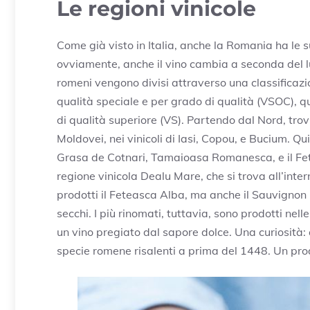
Le regioni vinicole
Come già visto in Italia, anche la Romania ha le sue
ovviamente, anche il vino cambia a seconda del luog
romeni vengono divisi attraverso una classificazio
qualità speciale e per grado di qualità (VSOC), qu
di qualità superiore (VS). Partendo dal Nord, trov
Moldovei, nei vinicoli di Iasi, Copou, e Bucium. Qui
Grasa de Cotnari, Tamaioasa Romanesca, e il Fetea
regione vinicola Dealu Mare, che si trova all’int
prodotti il Feteasca Alba, ma anche il Sauvignon Bi
secchi. I più rinomati, tuttavia, sono prodotti nell
un vino pregiato dal sapore dolce. Una curiosità
specie romene risalenti a prima del 1448. Un pro