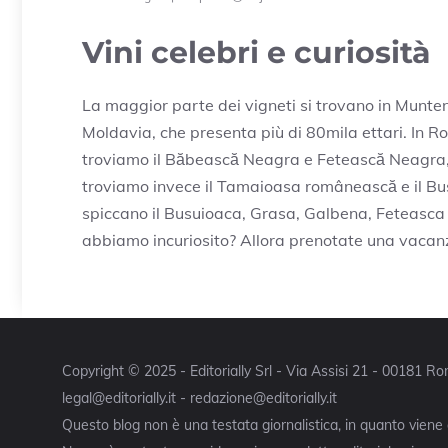
Vini celebri e curiosità
La maggior parte dei vigneti si trovano in Munten
Moldavia, che presenta più di 80mila ettari. In Rom
troviamo il Băbească Neagra e Fetească Neagra, 
troviamo invece il Tamaioasa românească e il Bus
spiccano il Busuioaca, Grasa, Galbena, Feteasca 
abbiamo incuriosito? Allora prenotate una vacan
Copyright © 2025 - Editorially Srl - Via Assisi 21 - 00181 
legal@editorially.it - redazione@editorially.it
Questo blog non è una testata giornalistica, in quanto viene