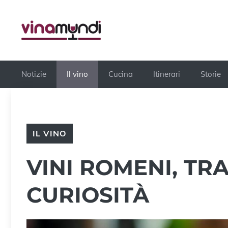
Vai
al
contenuto
Notizie
Il vino
Cucina
Itinerari
Storie
IL VINO
VINI ROMENI, TR
CURIOSITÀ