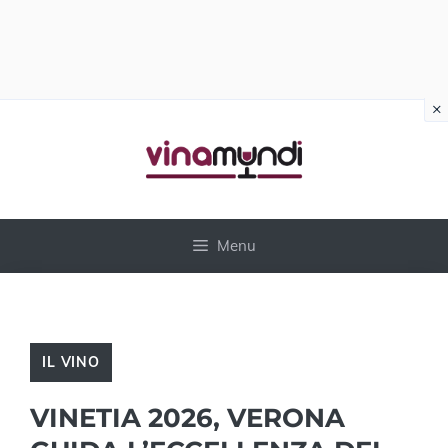
×
Vai
al
contenuto
Menu
IL VINO
VINETIA 2026, VERONA