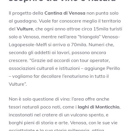
Il progetto della
Cantina di Venosa
non punta solo
al guadagno. Vuole far conoscere meglio il territorio
del
Vulture
, che ogni anno attrae circa 15mila turisti
solo a Venosa, mentre nell’area “triangolo” Venosa-
Lagopesole-Melfi si arriva a 70mila. Numeri che,
secondo gli addetti ai lavori, possono ancora
crescere. “Grazie ad accordi con tour operator,
associazioni culturali e istituzioni – aggiunge Perillo
– vogliamo far decollare l’enoturismo in tutto il
Vulture”.
Non è solo questione di vino: l’area offre anche
tesori naturali poco noti, come i
laghi di Monticchio
,
incastonati nel cratere di un vulcano spento, e
borghi pieni di storia e arte. Venosa, con le sue vie
acciottolate e la sua storia millenaria, attira