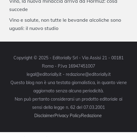
Vino, la nuova minaccia arriva da Hormuz: cosa
succede
Vino e salute, non tutte le bevande alcoliche sono
uguali: il nuovo studio
Copyright © 2025 - Editorially Srl - Via Assisi 21 - 00181
Roma - P.Iva 16947451007
legal@editorially.it - redazione@editorially.it
Questo blog non è una testata giornalistica, in quanto viene
aggiornato senza alcuna periodicità.
Non può pertanto considerarsi un prodotto editoriale ai
sensi della legge n. 62 del 07.03.2001
Disclaimer
Privacy Policy
Redazione