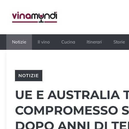
Vai
al
contenuto
Notizie
Il vino
Cucina
Itinerari
Storie
NOTIZIE
UE E AUSTRALIA
COMPROMESSO S
DOPO ANNI DI TE