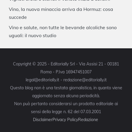
Vino, la nuova minaccia arriva da Hormuz: cosa
succede
Vino e salute, non tutte le bevande alcoliche sono
uguali: il nuovo studio
Copyright © 2025 - Editorially Srl - Via Assisi 21 - 00181
Roma - P.Iva 16947451007
legal@editorially.it - redazione@editorially.it
Questo blog non è una testata giornalistica, in quanto viene
aggiornato senza alcuna periodicità.
Non può pertanto considerarsi un prodotto editoriale ai
sensi della legge n. 62 del 07.03.2001
Disclaimer
Privacy Policy
Redazione