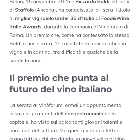
Roma, 15 novembre 2025 –
Riccardo Baldi
, 31 anni,
di
Staffolo
(Ancona), ha conquistato ieri sera il titolo
di
miglior vignaiolo under 35 d’Italia
ai
Food&Wine
Italia Awards
, durante la cerimonia al Vinòforum di
Roma. Un premio che, come ha confessato lo stesso
Baldi a fine serata, “è il risultato di anni di fatica in
vigna e in cantina, tra difficoltà e qualche bella
soddisfazione”.
Il premio che punta al
futuro del vino italiano
La serata al Vinòforum, ormai un appuntamento
fisso per gli amanti dell’
enogastronomia
nella
capitale, ha visto sul palco tanti giovani talenti e
nomi noti del settore. Ma questa volta i riflettori
erano tutti su chi sta dando un nuovo volto al vino