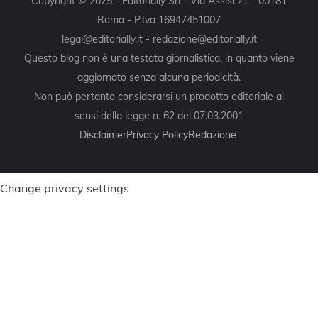
Copyright © 2025 - Editorially Srl - Via Assisi 21 - 00181
Roma - P.Iva 16947451007
legal@editorially.it - redazione@editorially.it
Questo blog non è una testata giornalistica, in quanto viene
aggiornato senza alcuna periodicità.
Non può pertanto considerarsi un prodotto editoriale ai
sensi della legge n. 62 del 07.03.2001
Disclaimer
Privacy Policy
Redazione
Change privacy settings