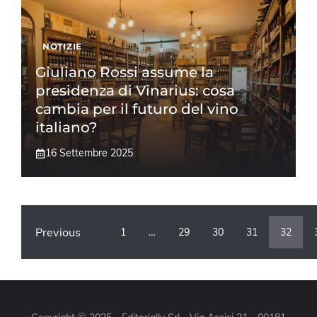
NOTIZIE
Giuliano Rossi assume la
presidenza di Vinarius: cosa
cambia per il futuro del vino
italiano?
16 Settembre 2025
Previous
1
…
29
30
31
32