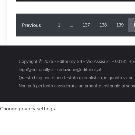
Previous
1
…
137
138
139
Copyright © 2025 - Editorially Srl - Via Assisi 21 - 00181 
legal@editorially.it - redazione@editorially.it
Questo blog non è una testata giornalistica, in quanto viene
Non può pertanto considerarsi un prodotto editoriale ai sensi
Change privacy settings