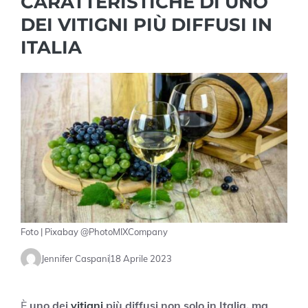
CARATTERISTICHE DI UNO
DEI VITIGNI PIÙ DIFFUSI IN
ITALIA
Foto | Pixabay @PhotoMIXCompany
Jennifer Caspani
18 Aprile 2023
È
uno dei
vitigni
più diffusi non solo in Italia, ma