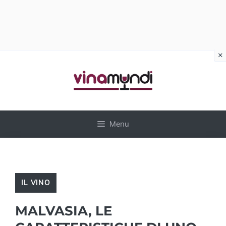
×
Vai
al
contenuto
Menu
IL VINO
MALVASIA, LE