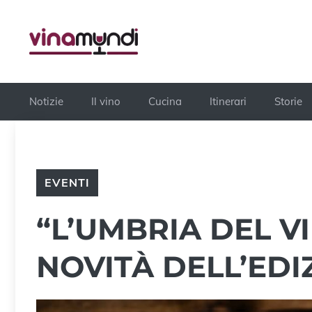
Vai
al
contenuto
Notizie
Il vino
Cucina
Itinerari
Storie
EVENTI
“L’UMBRIA DEL VI
NOVITÀ DELL’EDI