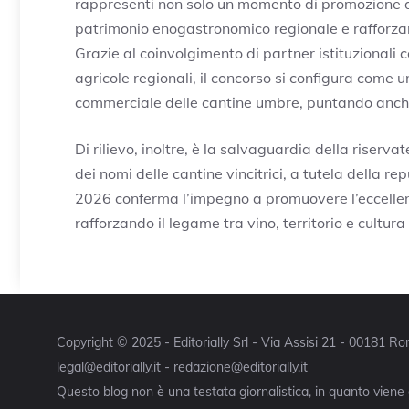
rappresenti non solo un momento di promozione de
patrimonio enogastronomico regionale e rafforzar
Grazie al coinvolgimento di partner istituzionali 
agricole regionali, il concorso si configura come u
commerciale delle cantine umbre, puntando anche
Di rilievo, inoltre, è la salvaguardia della riserv
dei nomi delle cantine vincitrici, a tutela della r
2026 conferma l’impegno a promuovere l’eccellenz
rafforzando il legame tra vino, territorio e cultura 
Copyright © 2025 - Editorially Srl - Via Assisi 21 - 00181 
legal@editorially.it - redazione@editorially.it
Questo blog non è una testata giornalistica, in quanto viene