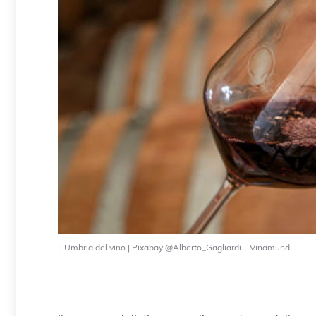
L’Umbria del vino | Pixabay @Alberto_Gagliardi – Vinamundi