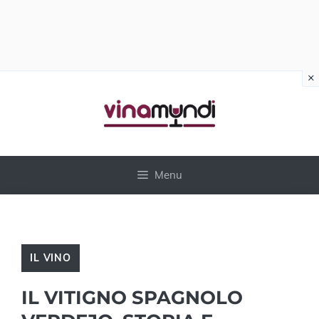
×
Vai
al
contenuto
Menu
IL VINO
IL VITIGNO SPAGNOLO