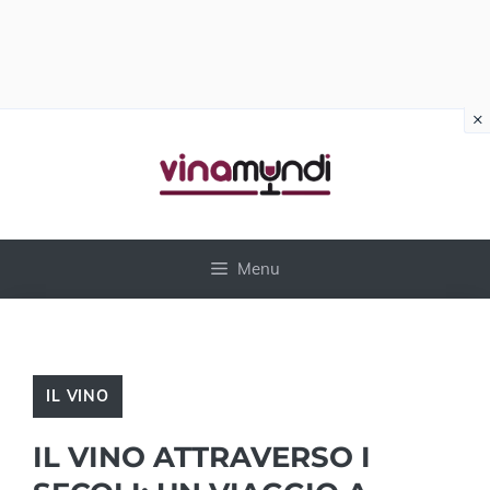
×
Vai
al
contenuto
Menu
IL VINO
IL VINO ATTRAVERSO I