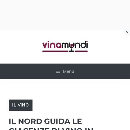
×
Vai
al
contenuto
Menu
IL VINO
IL NORD GUIDA LE