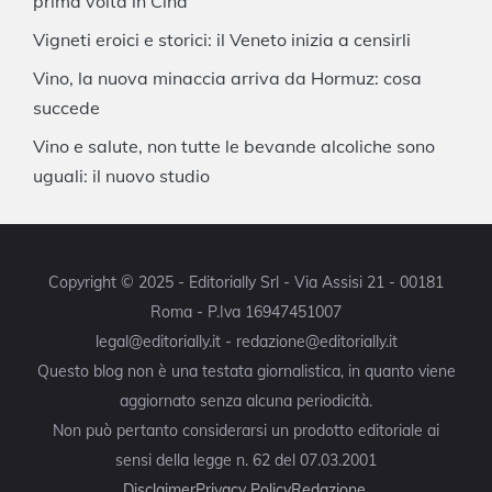
prima volta in Cina
Vigneti eroici e storici: il Veneto inizia a censirli
Vino, la nuova minaccia arriva da Hormuz: cosa
succede
Vino e salute, non tutte le bevande alcoliche sono
uguali: il nuovo studio
Copyright © 2025 - Editorially Srl - Via Assisi 21 - 00181
Roma - P.Iva 16947451007
legal@editorially.it - redazione@editorially.it
Questo blog non è una testata giornalistica, in quanto viene
aggiornato senza alcuna periodicità.
Non può pertanto considerarsi un prodotto editoriale ai
sensi della legge n. 62 del 07.03.2001
Disclaimer
Privacy Policy
Redazione