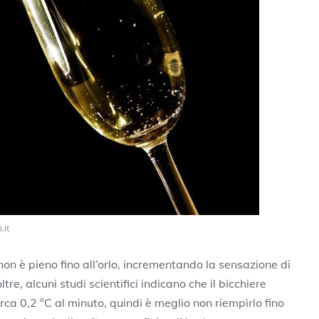
.it
non è pieno fino all’orlo, incrementando la sensazione di
e, alcuni studi scientifici indicano che il bicchiere
rca 0,2 °C al minuto, quindi è meglio non riempirlo fino