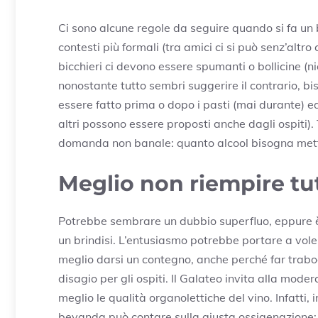
Ci sono alcune regole da seguire quando si fa un b
contesti più formali (tra amici ci si può senz’altr
bicchieri ci devono essere spumanti o bollicine (ni
nonostante tutto sembri suggerire il contrario, biso
essere fatto prima o dopo i pasti (mai durante) ed
altri possono essere proposti anche dagli ospiti)
domanda non banale: quanto alcool bisogna mette
Meglio non riempire tut
Potrebbe sembrare un dubbio superfluo, eppure è
un brindisi. L’entusiasmo potrebbe portare a voler 
meglio darsi un contegno, anche perché far trabo
disagio per gli ospiti. Il Galateo invita alla mod
meglio le qualità organolettiche del vino. Infatti, i
bevanda può contare sulla giusta ossigenazione: le