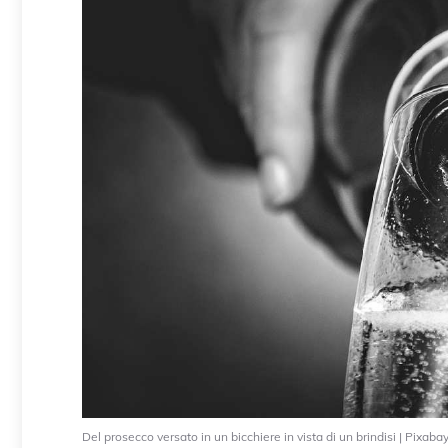
Del prosecco versato in un bicchiere in vista di un brindisi | Pix