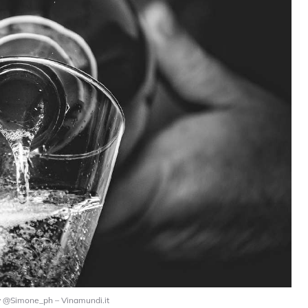
abay @Simone_ph – Vinamundi.it