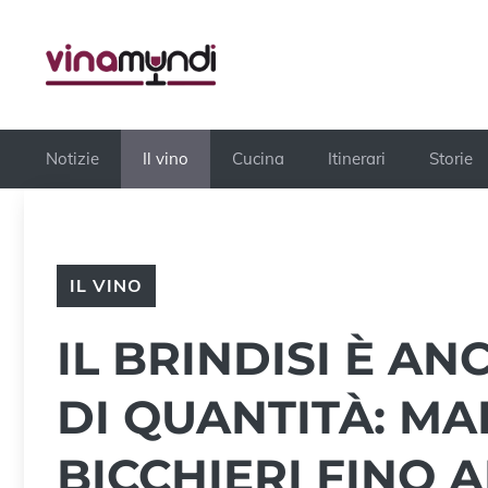
Vai
al
contenuto
Notizie
Il vino
Cucina
Itinerari
Storie
IL VINO
IL BRINDISI È A
DI QUANTITÀ: MAI
BICCHIERI FINO A