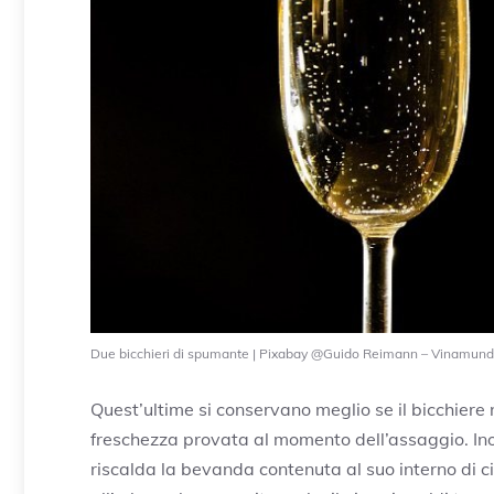
Due bicchieri di spumante | Pixabay @Guido Reimann – Vinamundi
Quest’ultime si conservano meglio se il bicchiere 
freschezza provata al momento dell’assaggio. Inoltr
riscalda la bevanda contenuta al suo interno di ci