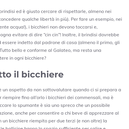
rindisi ed è giusto cercare di rispettarle, almeno nei
o concedere qualche libertà in più). Per fare un esempio, nei
ente acqua!), i bicchieri non devono toccarsi e,
gna evitare di dire “cin cin”! Inoltre, il brindisi dovrebbe
 essere indetto dal padrone di casa (almeno il primo, gli
. Tutto bello e conforme al Galateo, ma resta una
re in ogni bicchiere?
to il bicchiere
 un aspetto da non sottovalutare quando ci si prepara a
riempire fino all’orlo i bicchieri dei commensali, ma è
ccare lo spumante è sia uno spreco che un possibile
erazione, anche per consentire a chi beve di apprezzare al
n un bicchiere riempito per due terzi (e non oltre) la
 bollicine hanno lo spazio sufficiente per salire e