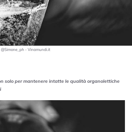
bay @Simone_ph - Vinamundi.it
n solo per mantenere intatte le qualità organolettiche
i