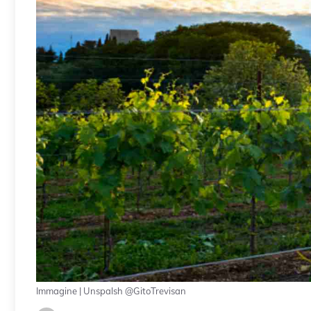
Immagine | Unspalsh @GitoTrevisan