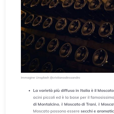
Immagine Unsplash @cristianoalessandro
La varietà più diffusa in Italia è il Moscat
acini piccoli ed è la base per il famosissim
di Montalcino
, il
Moscato di Trani
, il
Moscat
Moscato possono essere
secchi e aromatici,