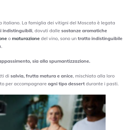
io italiano. La famiglia dei vitigni del Moscato è legata
 indistinguibili
, dovuti dalle
sostanze aromatiche
one
o
maturazione
del vino, sono un
tratto indistinguibile
a.
l’appassimento, sia alla spumantizzazione.
tti di
salvia, frutta matura e anice
, mischiato alla loro
etto per accompagnare
ogni tipo dessert
durante i pasti.