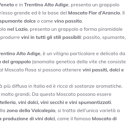
eneto
e in
Trentino Alto Adige
, presenta un grappolo
’esso grande ed è la base del
Moscato Fior d’Arancio
. Il
spumante dolce
o come
vino passito
.
solo
nel Lazio
, presenta un grappolo a forma piramidale
r produrre
vini in tutti gli stili possibili
: passito, spumante,
rentino Alto Adige
, è un vitigno particolare e delicato da
a del grappolo
(anomalia genetica della vite che consiste
Dal Moscato Rosa si possono ottenere
vini passiti, dolci e
tà più diffusa in Italia ed è ricca di sostanze aromatiche.
ni molto grandi. Da questo Moscato possono essere
elleria
,
vini dolci, vini secchi e vini spumantizzati
.
lla
zona della Valcalepio
, si tratta dell’unica varietà a
a produzione di vini dolci
, come il famoso
Moscato di