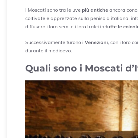
I Moscati sono tra le uve
più antiche
ancora conos
coltivate e apprezzate sulla penisola italiana, in
diffusero i loro semi e i loro tralci in
tutte le colon
Successivamente furono i
Veneziani
, con i loro c
durante il medioevo.
Quali sono i Moscati d’I