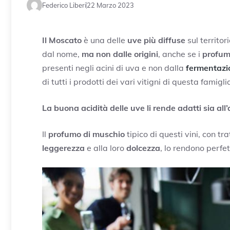
Federico Liberi
22 Marzo 2023
Il Moscato
è una delle
uve più diffuse
sul territor
dal nome,
ma non dalle origini
, anche se i
profumi
presenti negli acini di uva e non dalla
fermentazi
di tutti i prodotti dei vari vitigni di questa famigli
La buona acidità delle uve li rende adatti sia al
Il
profumo di muschio
tipico di questi vini, con tra
leggerezza
e alla loro
dolcezza
, lo rendono perf