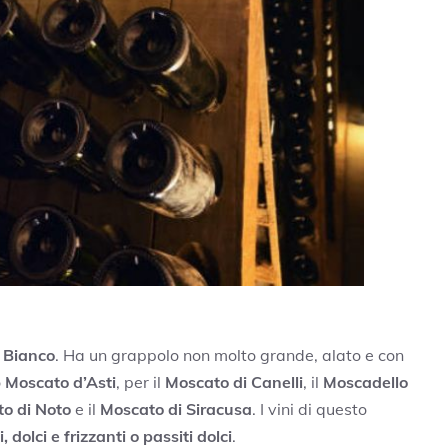
o Bianco
. Ha un grappolo non molto grande, alato e con
o
Moscato d’Asti
, per il
Moscato di Canelli
, il
Moscadello
o di Noto
e il
Moscato di Siracusa
. I vini di questo
 dolci e frizzanti o passiti dolci
.