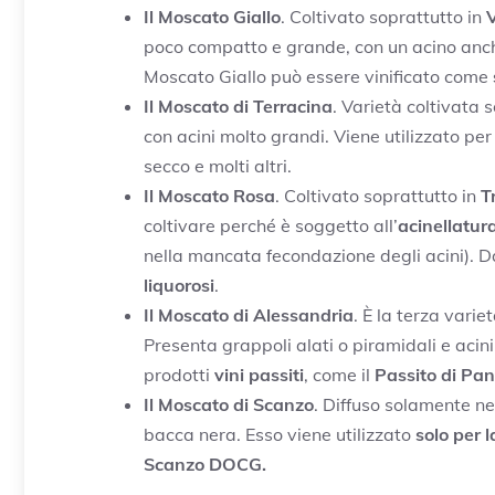
Il Moscato Giallo
. Coltivato soprattutto in
V
poco compatto e grande, con un acino anch
Moscato Giallo può essere vinificato come
Il Moscato di Terracina
. Varietà coltivata 
con acini molto grandi. Viene utilizzato pe
secco e molti altri.
Il Moscato Rosa
. Coltivato soprattutto in
T
coltivare perché è soggetto all’
acinellatur
nella mancata fecondazione degli acini). 
liquorosi
.
Il Moscato di Alessandria
. È la terza varie
Presenta grappoli alati o piramidali e aci
prodotti
vini passiti
, come il
Passito di Pant
Il Moscato di Scanzo
. Diffuso solamente ne
bacca nera. Esso viene utilizzato
solo per l
Scanzo DOCG.