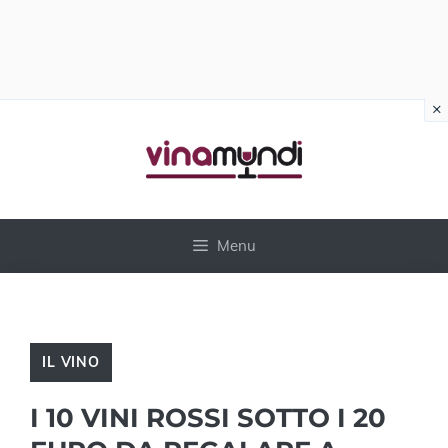
×
Vai
al
contenuto
Menu
IL VINO
I 10 VINI ROSSI SOTTO I 20