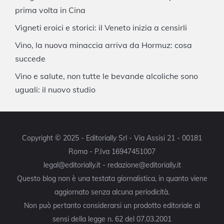
prima volta in Cina
Vigneti eroici e storici: il Veneto inizia a censirli
Vino, la nuova minaccia arriva da Hormuz: cosa
succede
Vino e salute, non tutte le bevande alcoliche sono
uguali: il nuovo studio
Copyright © 2025 - Editorially Srl - Via Assisi 21 - 00181
Roma - P.Iva 16947451007
legal@editorially.it - redazione@editorially.it
Questo blog non è una testata giornalistica, in quanto viene
aggiornato senza alcuna periodicità.
Non può pertanto considerarsi un prodotto editoriale ai
sensi della legge n. 62 del 07.03.2001