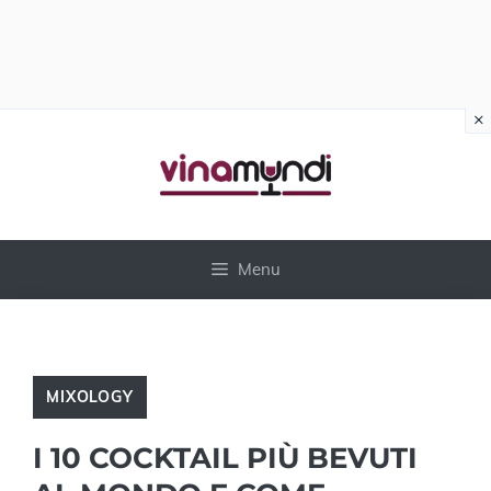
×
Vai
al
contenuto
Menu
MIXOLOGY
I 10 COCKTAIL PIÙ BEVUTI