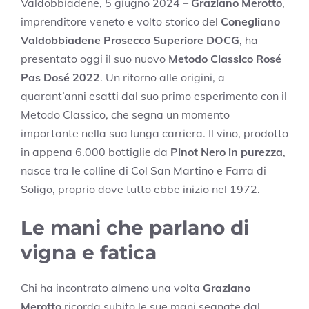
Valdobbiadene, 5 giugno 2024 –
Graziano Merotto
,
imprenditore veneto e volto storico del
Conegliano
Valdobbiadene Prosecco Superiore DOCG
, ha
presentato oggi il suo nuovo
Metodo Classico Rosé
Pas Dosé 2022
. Un ritorno alle origini, a
quarant’anni esatti dal suo primo esperimento con il
Metodo Classico, che segna un momento
importante nella sua lunga carriera. Il vino, prodotto
in appena 6.000 bottiglie da
Pinot Nero in purezza
,
nasce tra le colline di Col San Martino e Farra di
Soligo, proprio dove tutto ebbe inizio nel 1972.
Le mani che parlano di
vigna e fatica
Chi ha incontrato almeno una volta
Graziano
Merotto
ricorda subito le sue mani segnate dal