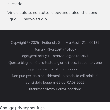
succede
Vino e salute, non tutte le bevande alcoliche sono
uguali: il nuovo studio
Copyright © 2025 - Editorially Srl - Via Assisi 21 - 00181
Roma - P.Iva 16947451007
legal@editorially.it - redazione@editorially.it
Questo blog non è una testata giornalistica, in quanto viene
aggiornato senza alcuna periodicità.
Non può pertanto considerarsi un prodotto editoriale ai
sensi della legge n. 62 del 07.03.2001
Disclaimer
Privacy Policy
Redazione
Change privacy settings