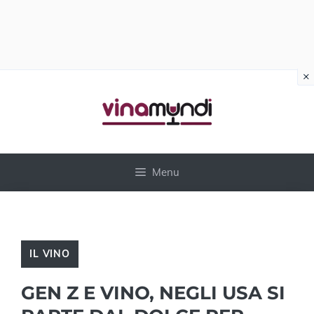
×
Vai
al
contenuto
Menu
IL VINO
GEN Z E VINO, NEGLI USA SI