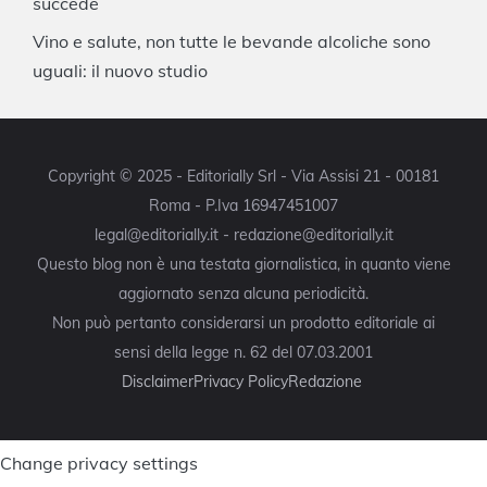
succede
Vino e salute, non tutte le bevande alcoliche sono
uguali: il nuovo studio
Copyright © 2025 - Editorially Srl - Via Assisi 21 - 00181
Roma - P.Iva 16947451007
legal@editorially.it - redazione@editorially.it
Questo blog non è una testata giornalistica, in quanto viene
aggiornato senza alcuna periodicità.
Non può pertanto considerarsi un prodotto editoriale ai
sensi della legge n. 62 del 07.03.2001
Disclaimer
Privacy Policy
Redazione
Change privacy settings