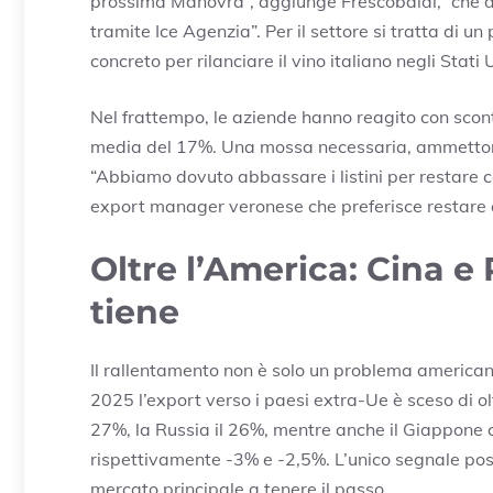
prossima Manovra”, aggiunge Frescobaldi, “che d
tramite Ice Agenzia”. Per il settore si tratta di 
concreto per rilanciare il vino italiano negli Stati U
Nel frattempo, le aziende hanno reagito con sconti 
media del 17%. Una mossa necessaria, ammettono 
“Abbiamo dovuto abbassare i listini per restare 
export manager veronese che preferisce restare
Oltre l’America: Cina e
tiene
Il rallentamento non è solo un problema american
2025 l’export verso i paesi extra-Ue è sceso di olt
27%, la Russia il 26%, mentre anche il Giappone
rispettivamente -3% e -2,5%. L’unico segnale pos
mercato principale a tenere il passo.