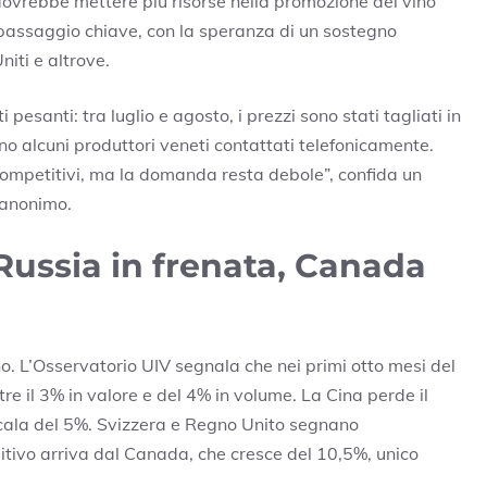
ovrebbe mettere più risorse nella promozione del vino
un passaggio chiave, con la speranza di un sostegno
niti e altrove.
pesanti: tra luglio e agosto, i prezzi sono stati tagliati in
alcuni produttori veneti contattati telefonicamente.
competitivi, ma la domanda resta debole”, confida un
 anonimo.
 Russia in frenata, Canada
o. L’Osservatorio UIV segnala che nei primi otto mesi del
re il 3% in valore e del 4% in volume. La Cina perde il
 cala del 5%. Svizzera e Regno Unito segnano
itivo arriva dal Canada, che cresce del 10,5%, unico