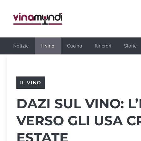
Vai
al
contenuto
Notizie
Il vino
Cucina
Itinerari
Storie
IL VINO
DAZI SUL VINO: L
VERSO GLI USA C
ESTATE