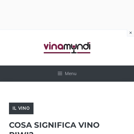
×
Vai
al
contenuto
Menu
IL VINO
COSA SIGNIFICA VINO