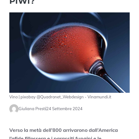
PIWI?
Vino | pixabay @Quadronet_Webdesign - Vinamundi.it
Giuliana Presti
24 Settembre 2024
Verso la metà dell’800 arrivarono dall’America
l’afide fillossera e i parassiti fungini e le