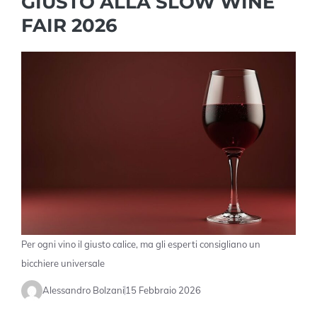
GIUSTO ALLA SLOW WINE
FAIR 2026
Per ogni vino il giusto calice, ma gli esperti consigliano un
bicchiere universale
Alessandro Bolzani
15 Febbraio 2026