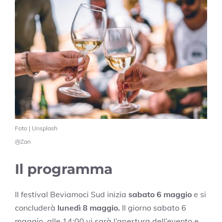
Foto | Unsplash
@Zan
Il programma
Il festival Beviamoci Sud inizia
sabato 6 maggio
e si
concluderà
lunedì 8 maggio.
Il giorno sabato 6
maggio, alle 14:00 vi sarà l’apertura dell’evento e