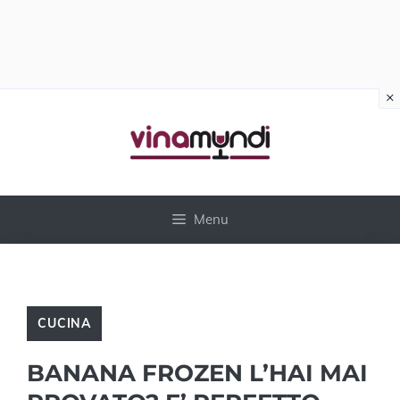
×
Vai
al
contenuto
Menu
CUCINA
BANANA FROZEN L’HAI MAI