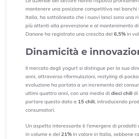
Le aziende del settore hanno risposto prontament
mantenere una posizione competitiva nei banchi 
Italia, ha sottolineato che i nuovi lanci sono una
più attenti alla prevenzione e al mantenimento di 
Danone ha registrato una crescita del
6,5%
in vo
Dinamicità e innovazio
Il mercato degli yogurt si distingue per la sua din
anni, attraverso riformulazioni, restyling di pack
evoluzione ha portato a un incremento del consum
ultimi quattro anni, con una media di
dieci chili
di
portare questo dato a
15 chili
, introducendo prod
consumatori.
Un aspetto interessante è l’emergere di prodotti
in volume e del
21%
in valore in Italia, sebbene 