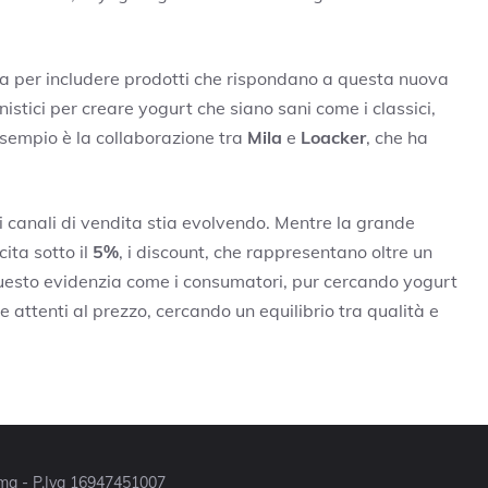
ta per includere prodotti che rispondano a questa nuova
tici per creare yogurt che siano sani come i classici,
esempio è la collaborazione tra
Mila
e
Loacker
, che ha
i canali di vendita stia evolvendo. Mentre la grande
ita sotto il
5%
, i discount, che rappresentano oltre un
uesto evidenzia come i consumatori, pur cercando yogurt
e attenti al prezzo, cercando un equilibrio tra qualità e
Roma - P.Iva 16947451007