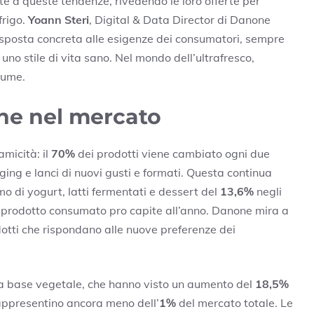
e a queste tendenze, rivedendo le loro offerte per
frigo.
Yoann Steri
, Digital & Data Director di Danone
 risposta concreta alle esigenze dei consumatori, sempre
uno stile di vita sano. Nel mondo dell’ultrafresco,
lume.
ne nel mercato
amicità: il
70%
dei prodotti viene cambiato ogni due
aging e lanci di nuovi gusti e formati. Questa continua
o di yogurt, latti fermentati e dessert del
13,6%
negli
 prodotto consumato pro capite all’anno. Danone mira a
otti che rispondano alle nuove preferenze dei
 a base vegetale, che hanno visto un aumento del
18,5%
rappresentino ancora meno dell’
1%
del mercato totale. Le