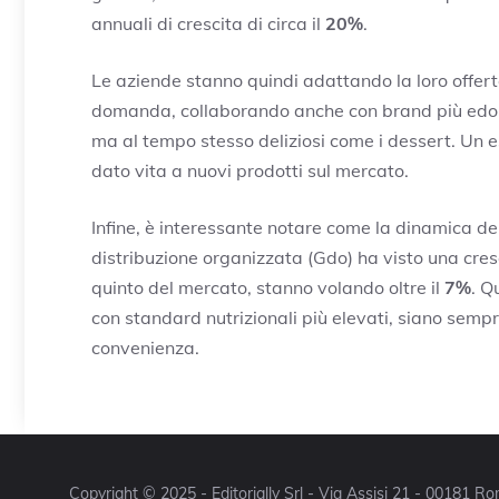
annuali di crescita di circa il
20%
.
Le aziende stanno quindi adattando la loro offer
domanda, collaborando anche con brand più edonis
ma al tempo stesso deliziosi come i dessert. Un 
dato vita a nuovi prodotti sul mercato.
Infine, è interessante notare come la dinamica de
distribuzione organizzata (Gdo) ha visto una cresc
quinto del mercato, stanno volando oltre il
7%
. Q
con standard nutrizionali più elevati, siano sempr
convenienza.
Copyright © 2025 - Editorially Srl - Via Assisi 21 - 00181 