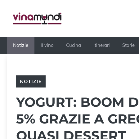
Vai
al
contenuto
Notizie
Il vino
Cucina
Itinerari
Storie
NOTIZIE
YOGURT: BOOM DE
5% GRAZIE A GRE
QUASI DESSERT