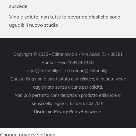
succede
Vino e salute, non tutte le bevande alcoliche sono
uguali: il nuovo studio
Copyright © 2025 - Editorially Srl - Via Assisi 21 - 00181
Roma - P.Iva 16947451007
legal@editorially.it - redazione@editorially.it
Questo blog non è una testata giornalistica, in quanto viene
aggiornato senza alcuna periodicità.
Non può pertanto considerarsi un prodotto editoriale ai
sensi della legge n. 62 del 07.03.2001
Disclaimer
Privacy Policy
Redazione
Change privacy settings