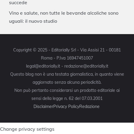
succede
Vino e salute, non tutte le bevande alcoliche sono
uguali: il nuovo studio
Copyright © 2025 - Editorially Srl - Via Assisi 21 - 00181
Roma - P.Iva 16947451007
legal@editorially.it - redazione@editorially.it
Questo blog non è una testata giornalistica, in quanto viene
aggiornato senza alcuna periodicità.
Non può pertanto considerarsi un prodotto editoriale ai
sensi della legge n. 62 del 07.03.2001
Disclaimer
Privacy Policy
Redazione
Change privacy settings