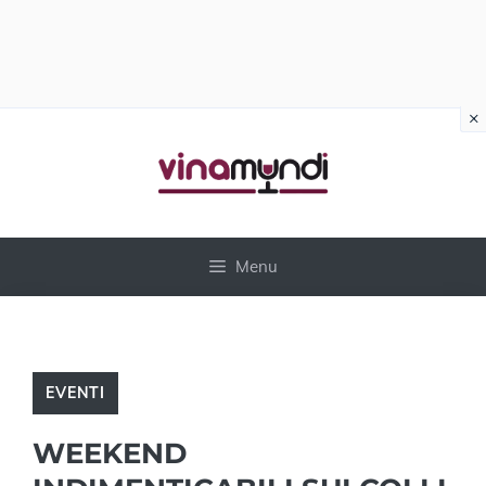
×
Vai
al
contenuto
Menu
EVENTI
WEEKEND