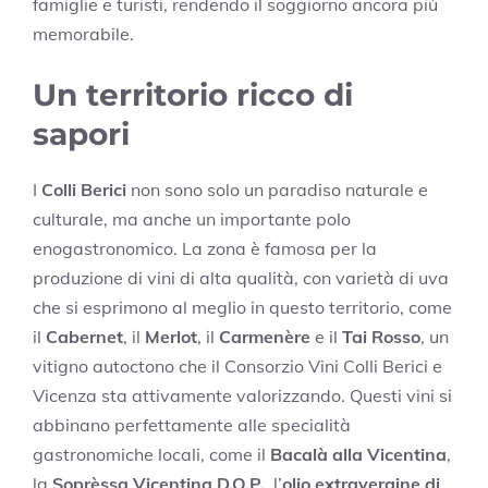
famiglie e turisti, rendendo il soggiorno ancora più
memorabile.
Un territorio ricco di
sapori
I
Colli Berici
non sono solo un paradiso naturale e
culturale, ma anche un importante polo
enogastronomico. La zona è famosa per la
produzione di vini di alta qualità, con varietà di uva
che si esprimono al meglio in questo territorio, come
il
Cabernet
, il
Merlot
, il
Carmenère
e il
Tai Rosso
, un
vitigno autoctono che il Consorzio Vini Colli Berici e
Vicenza sta attivamente valorizzando. Questi vini si
abbinano perfettamente alle specialità
gastronomiche locali, come il
Bacalà alla Vicentina
,
la
Soprèssa Vicentina D.O.P.
, l’
olio extravergine di