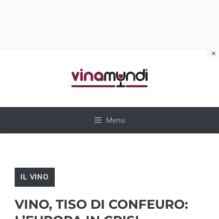
×
Vai
al
contenuto
Menu
IL VINO
VINO, TISO DI CONFEURO: