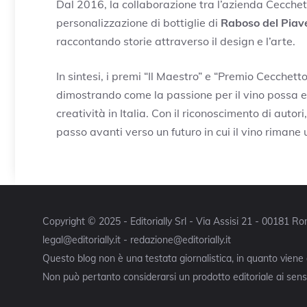
Dal 2016, la collaborazione tra l’azienda Cecchet
personalizzazione di bottiglie di
Raboso del Piav
raccontando storie attraverso il design e l’arte.
In sintesi, i premi “Il Maestro” e “Premio Cecchetto”
dimostrando come la passione per il vino possa ess
creatività in Italia. Con il riconoscimento di autori
passo avanti verso un futuro in cui il vino rimane 
Copyright © 2025 - Editorially Srl - Via Assisi 21 - 00181 
legal@editorially.it - redazione@editorially.it
Questo blog non è una testata giornalistica, in quanto viene
Non può pertanto considerarsi un prodotto editoriale ai sensi