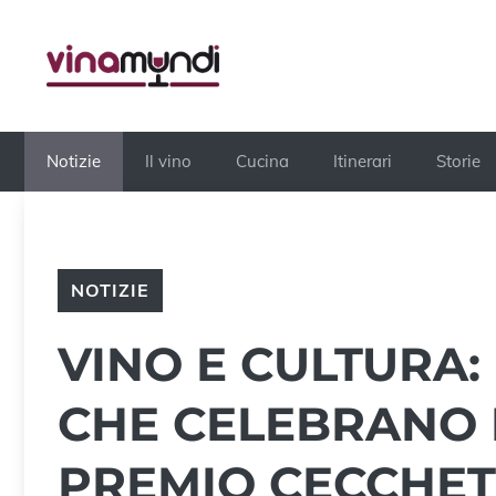
Vai
al
contenuto
Notizie
Il vino
Cucina
Itinerari
Storie
NOTIZIE
VINO E CULTURA:
CHE CELEBRANO I
PREMIO CECCHE