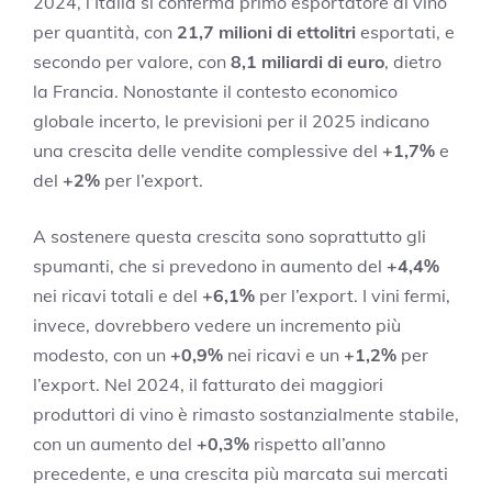
2024, l’Italia si conferma primo esportatore di vino
per quantità, con
21,7 milioni di ettolitri
esportati, e
secondo per valore, con
8,1 miliardi di euro
, dietro
la Francia. Nonostante il contesto economico
globale incerto, le previsioni per il 2025 indicano
una crescita delle vendite complessive del
+1,7%
e
del
+2%
per l’export.
A sostenere questa crescita sono soprattutto gli
spumanti, che si prevedono in aumento del
+4,4%
nei ricavi totali e del
+6,1%
per l’export. I vini fermi,
invece, dovrebbero vedere un incremento più
modesto, con un
+0,9%
nei ricavi e un
+1,2%
per
l’export. Nel 2024, il fatturato dei maggiori
produttori di vino è rimasto sostanzialmente stabile,
con un aumento del
+0,3%
rispetto all’anno
precedente, e una crescita più marcata sui mercati