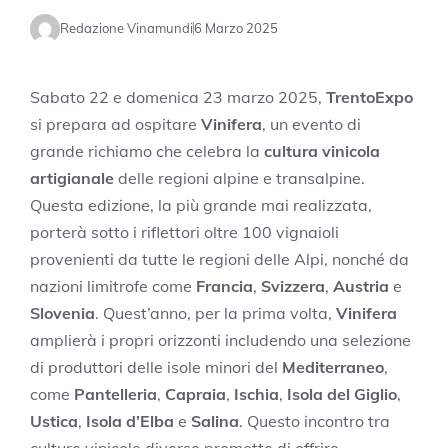
Redazione Vinamundi
6 Marzo 2025
Sabato 22 e domenica 23 marzo 2025,
TrentoExpo
si prepara ad ospitare
Vinifera
, un evento di
grande richiamo che celebra la
cultura vinicola
artigianale
delle regioni alpine e transalpine.
Questa edizione, la più grande mai realizzata,
porterà sotto i riflettori oltre 100 vignaioli
provenienti da tutte le regioni delle Alpi, nonché da
nazioni limitrofe come
Francia
,
Svizzera
,
Austria
e
Slovenia
. Quest’anno, per la prima volta,
Vinifera
amplierà i propri orizzonti includendo una selezione
di produttori delle isole minori del
Mediterraneo
,
come
Pantelleria
,
Capraia
,
Ischia
,
Isola del Giglio
,
Ustica
,
Isola d’Elba
e
Salina
. Questo incontro tra
culture vinicole diverse promette di offrire