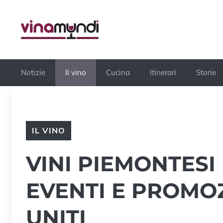
Vai
al
contenuto
Notizie
Il vino
Cucina
Itinerari
Storie
IL VINO
VINI PIEMONTESI
EVENTI E PROMOZ
UNITI