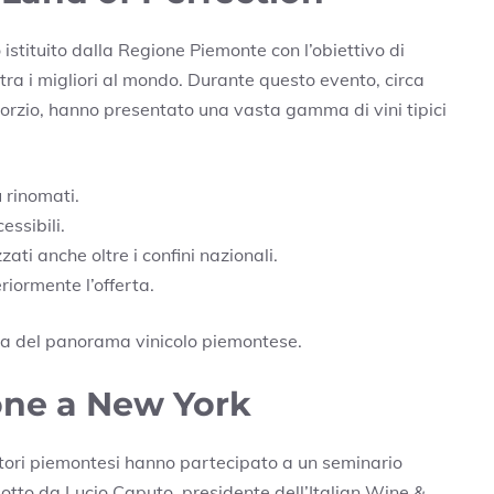
 istituito dalla Regione Piemonte con l’obiettivo di
 tra i migliori al mondo. Durante questo evento, circa
sorzio, hanno presentato una vasta gamma di vini tipici
ù rinomati.
essibili.
ati anche oltre i confini nazionali.
riormente l’offerta.
zza del panorama vinicolo piemontese.
one a New York
tori piemontesi hanno partecipato a un seminario
dotto da Lucio Caputo, presidente dell’Italian Wine &