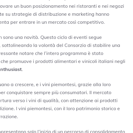
rovare un buon posizionamento nei ristoranti e nei negozi
ite su strategie di distribuzione e marketing hanno
tenta per entrare in un mercato così competitivo.
n sono una novità. Questo ciclo di eventi segue
, sottolineando la volontà del Consorzio di stabilire una
ressante notare che l’intero programma è stato
che promuove i prodotti alimentari e vinicoli italiani negli
nthusiast
.
uano a crescere, e i vini piemontesi, grazie alla loro
à per conquistare sempre più consumatori. Il mercato
ura verso i vini di qualità, con attenzione ai prodotti
zione. I vini piemontesi, con il loro patrimonio storico e
rrazione.
appresentano solo l’inizio di un percorso di consolidamento