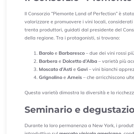
Il Consorzio “Piemonte Land of Perfection” è stato
valorizzare e promuovere i vini locali, considerati
trenta produttori, guidati dal presidente del Con
della regione. Tra i protagonisti, si trovano:
Barolo
e
Barbaresco
– due dei vini rossi pi
Barbera
e
Dolcetto d’Alba
– varietà più acc
Moscato d’Asti
e
Gavi
– vini bianchi apprezz
Grignolino
e
Arneis
– che arricchiscono ulte
Questa varietà dimostra la diversità e la ricche
Seminario e degustazi
Durante la loro permanenza a New York, i produt
introduttivo sul
mercato vinicolo americano
, con