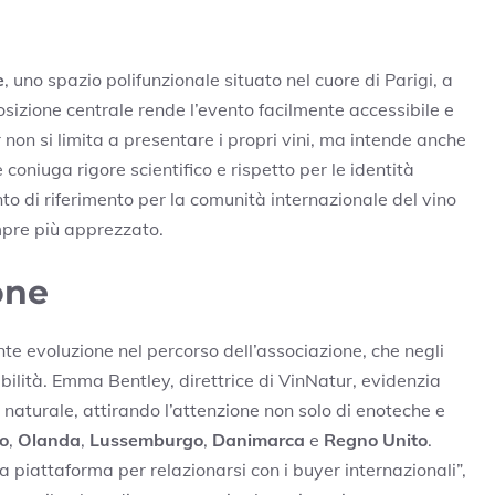
à
e
, uno spazio polifunzionale situato nel cuore di Parigi, a
osizione centrale rende l’evento facilmente accessibile e
non si limita a presentare i propri vini, ma intende anche
oniuga rigore scientifico e rispetto per le identità
unto di riferimento per la comunità internazionale del vino
mpre più apprezzato.
one
te evoluzione nel percorso dell’associazione, che negli
bilità. Emma Bentley, direttrice di VinNatur, evidenzia
naturale, attirando l’attenzione non solo di enoteche e
io
,
Olanda
,
Lussemburgo
,
Danimarca
e
Regno Unito
.
 piattaforma per relazionarsi con i buyer internazionali”,