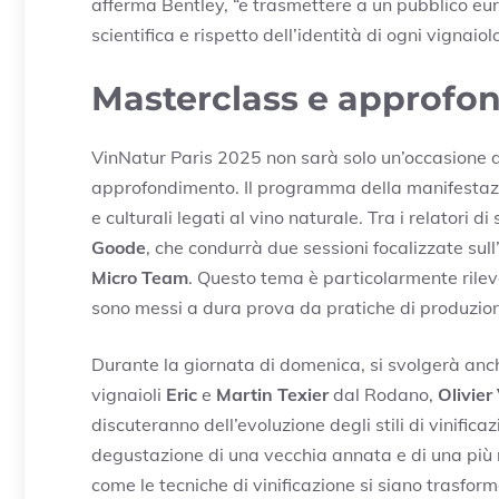
afferma Bentley, “e trasmettere a un pubblico eur
scientifica e rispetto dell’identità di ogni vignaiolo
Masterclass e approfo
VinNatur Paris 2025 non sarà solo un’occasione d
approfondimento. Il programma della manifestazi
e culturali legati al vino naturale. Tra i relatori d
Goode
, che condurrà due sessioni focalizzate sull’
Micro Team
. Questo tema è particolarmente rilevan
sono messi a dura prova da pratiche di produzion
Durante la giornata di domenica, si svolgerà an
vignaioli
Eric
e
Martin Texier
dal Rodano,
Olivier
discuteranno dell’evoluzione degli stili di vinific
degustazione di una vecchia annata e di una più
come le tecniche di vinificazione si siano trasform