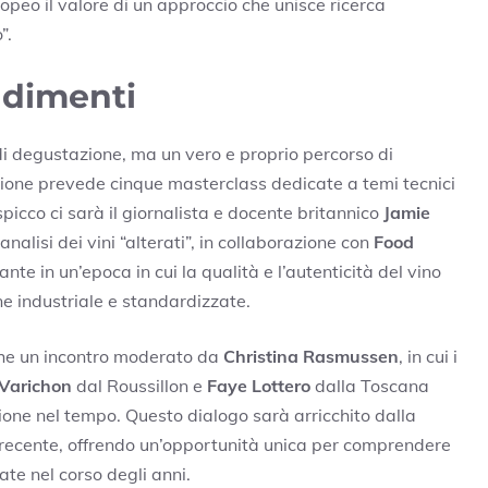
opeo il valore di un approccio che unisce ricerca
”.
ndimenti
i degustazione, ma un vero e proprio percorso di
one prevede cinque masterclass dedicate a temi tecnici
i spicco ci sarà il giornalista e docente britannico
Jamie
analisi dei vini “alterati”, in collaborazione con
Food
te in un’epoca in cui la qualità e l’autenticità del vino
e industriale e standardizzate.
che un incontro moderato da
Christina Rasmussen
, in cui i
 Varichon
dal Roussillon e
Faye Lottero
dalla Toscana
azione nel tempo. Questo dialogo sarà arricchito dalla
 recente, offrendo un’opportunità unica per comprendere
ate nel corso degli anni.