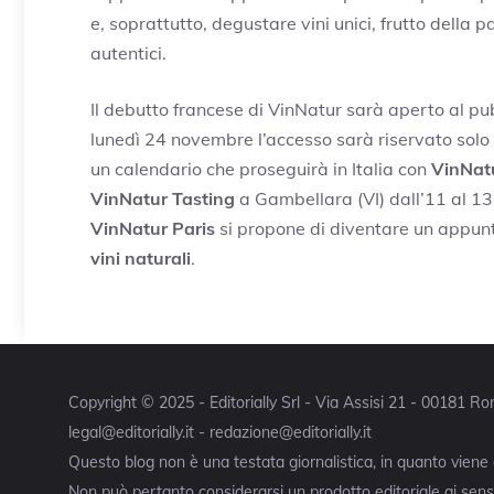
e, soprattutto, degustare vini unici, frutto della p
autentici.
Il debutto francese di VinNatur sarà aperto al p
lunedì 24 novembre l’accesso sarà riservato solo a
un calendario che proseguirà in Italia con
VinNat
VinNatur Tasting
a Gambellara (VI) dall’11 al 1
VinNatur Paris
si propone di diventare un appunt
vini naturali
.
Copyright © 2025 - Editorially Srl - Via Assisi 21 - 00181 
legal@editorially.it - redazione@editorially.it
Questo blog non è una testata giornalistica, in quanto viene
Non può pertanto considerarsi un prodotto editoriale ai sensi