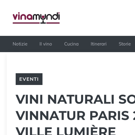
Vai
al
contenuto
Notizie
Il vino
Cucina
Itinerari
Storie
EVENTI
VINI NATURALI SO
VINNATUR PARIS 
VILLE LUMIÈRE