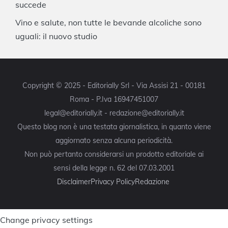
succede
Vino e salute, non tutte le bevande alcoliche sono
uguali: il nuovo studio
Copyright © 2025 - Editorially Srl - Via Assisi 21 - 00181
Roma - P.Iva 16947451007
legal@editorially.it - redazione@editorially.it
Questo blog non è una testata giornalistica, in quanto viene
aggiornato senza alcuna periodicità.
Non può pertanto considerarsi un prodotto editoriale ai
sensi della legge n. 62 del 07.03.2001
Disclaimer
Privacy Policy
Redazione
Change privacy settings