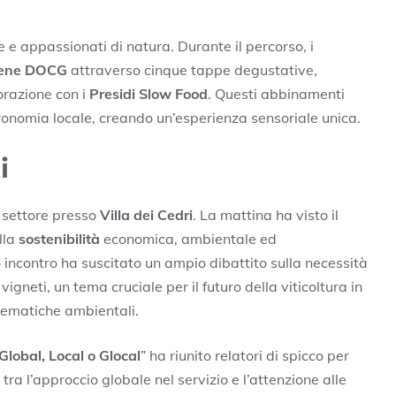
e e appassionati di natura. Durante il percorso, i
dene DOCG
attraverso cinque tappe degustative,
borazione con i
Presidi Slow Food
. Questi abbinamenti
tronomia locale, creando un’esperienza sensoriale unica.
i
i settore presso
Villa dei Cedri
. La mattina ha visto il
lla
sostenibilità
economica, ambientale ed
sto incontro ha suscitato un ampio dibattito sulla necessità
vigneti, un tema cruciale per il futuro della viticoltura in
lematiche ambientali.
Global, Local o Glocal
” ha riunito relatori di spicco per
ra l’approccio globale nel servizio e l’attenzione alle