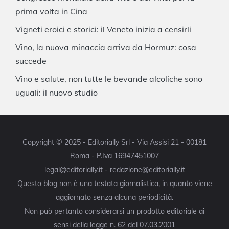
prima volta in Cina
Vigneti eroici e storici: il Veneto inizia a censirli
Vino, la nuova minaccia arriva da Hormuz: cosa
succede
Vino e salute, non tutte le bevande alcoliche sono
uguali: il nuovo studio
Copyright © 2025 - Editorially Srl - Via Assisi 21 - 00181
Roma - P.Iva 16947451007
legal@editorially.it - redazione@editorially.it
Questo blog non è una testata giornalistica, in quanto viene
aggiornato senza alcuna periodicità.
Non può pertanto considerarsi un prodotto editoriale ai
sensi della legge n. 62 del 07.03.2001